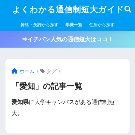
よくわかる通信制短大ガイド
資格・免許から探す
学費一覧
住所から探す
⇒イチバン人気の通信短大はココ！
ホーム
タグ
「愛知」の記事一覧
愛知県
に大学キャンパスがある通信制短
大。